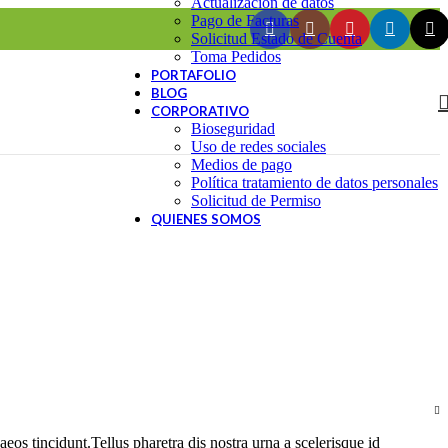
Actualización de datos
Pago de Facturas
Solicitud Estado de Cuenta
Toma Pedidos
PORTAFOLIO
BLOG
CORPORATIVO
Bioseguridad
Uso de redes sociales
Medios de pago
Política tratamiento de datos personales
Solicitud de Permiso
QUIENES SOMOS
os tincidunt.Tellus pharetra dis nostra urna a scelerisque id