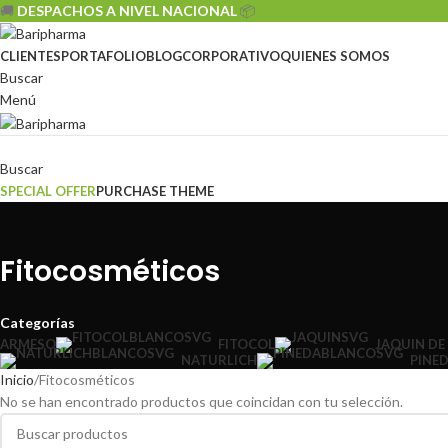
🚚
DESPACHOS A NIVEL NACIONAL
📦
CLIENTES
PORTAFOLIO
BLOG
CORPORATIVO
QUIENES SOMOS
Buscar
Menú
Sistemas
Buscar
SPECIAL OFFER
PURCHASE THEME
Fitocosméticos
Categorías
ARMESO
FITOCOL
JAQUIN DE
NATURLICH
PINE
Inicio
Fitocosméticos
No se han encontrado productos que coincidan con tu selección.