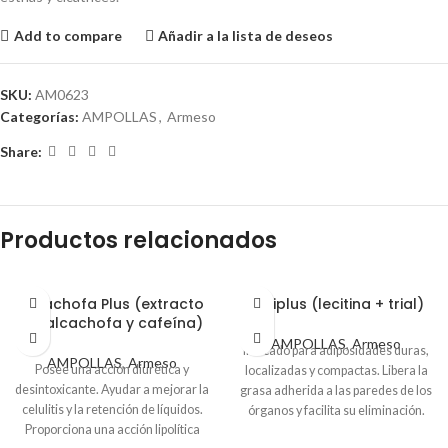
Add to compare
Añadir a la lista de deseos
SKU:
AM0623
Categorías:
AMPOLLAS
,
Armeso
Share:
Productos relacionados
Alcachofa Plus (extracto
Leciplus (lecitina + trial)
de alcachofa y cafeína)
AMPOLLAS
,
Armeso
Indicado para adiposidades duras,
AMPOLLAS
,
Armeso
Posee una acción diurética y
localizadas y compactas. Libera la
desintoxicante. Ayudar a mejorar la
grasa adherida a las paredes de los
celulitis y la retención de líquidos.
órganos y facilita su eliminación.
Proporciona una acción lipolítica
Coadyuvante en la disminución del