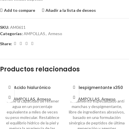
Add to compare
Añadir a la lista de deseos
SKU:
AM0611
Categorías:
AMPOLLAS
,
Armeso
Share:
Productos relacionados
Acido hialurónico
Biodespigmentante x350
AMPOLLAS
,
Armeso
AMPOLLAS
,
Armeso
Tiene la capacidad de retener
Tratamiento especializado anti
agua en un porcentaje
manchas y despigmentante,
equivalente a miles de veces
libre de ingredientes abrasivos,
su peso molecular. Restablece
basado en una formulación
el equilibrio hídrico de la piel y
sinérgica de peptidos de última
mejora la apariencia de las
generación y agentes