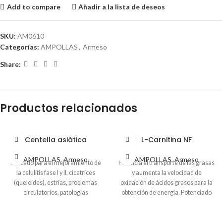
Add to compare
Añadir a la lista de deseos
SKU:
AM0610
Categorías:
AMPOLLAS
,
Armeso
Share:
Productos relacionados
Centella asiática
L-Carnitina NF
AMPOLLAS
,
Armeso
AMPOLLAS
,
Armeso
Indicado para el mejoramiento de
Potencia el transporte de las grasas
la celulitis fase I y II, cicatrices
y aumenta la velocidad de
(queloides), estrías, problemas
oxidación de ácidos grasos para la
circulatorios, patologías
obtención de energía. Potenciado
venolinfáticas y regeneración
con Extracto de Jengibre Amargo
capilar.
(Zingiber Zerumbet) para