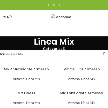
MENÚ
Línea Mix
Categorías
Inicio
Línea Mix
Mix Antioxidante Armesso
Mix Celulitis Armesso
Armeso
,
Línea Mix
Armeso
,
Línea Mix
Mix Obess
Mix Tonificante Armesso
Armeso
,
Línea Mix
Armeso
,
Línea Mix