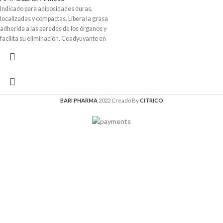
Indicado para adiposidades duras,
localizadas y compactas. Libera la grasa
adherida a las paredes de los órganos y
facilita su eliminación. Coadyuvante en
la disminución del colesterol y los
triglicéridos asociados al sobrepeso y
obesidad.
BARI PHARMA
2022 Creado By
CITRICO