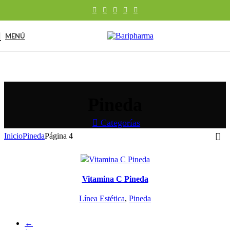
MENÚ
Pineda
Categorías
Inicio
Pineda
Página 4
Vitamina C Pineda
Línea Estética
,
Pineda
←