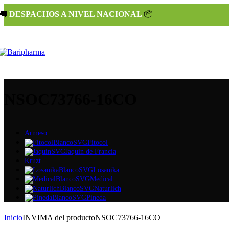
🚚
DESPACHOS A NIVEL NACIONAL
📦
NSOC73766-16CO
Armeso
Fitocol
Jaquin de Francia
Kruzt
Losanika
Medical
Naturlich
Pineda
Inicio
INVIMA del producto
NSOC73766-16CO