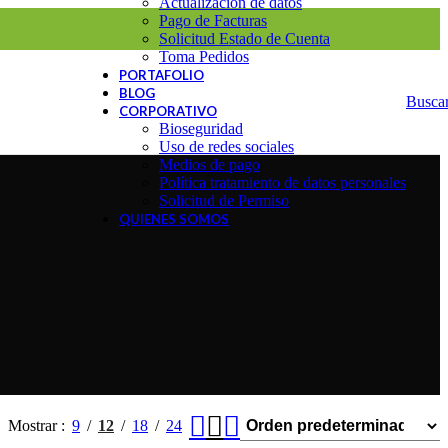
Actualización de datos
Pago de Facturas
Solicitud Estado de Cuenta
Toma Pedidos
PORTAFOLIO
BLOG
Busca
CORPORATIVO
Bioseguridad
Uso de redes sociales
Medios de pago
Política tratamiento de datos personales
Solicitud de Permiso
QUIENES SOMOS
Mostrar
9
12
18
24