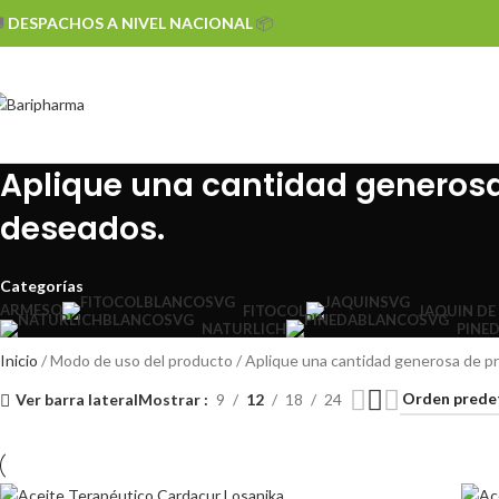

DESPACHOS A NIVEL NACIONAL
📦
Aplique una cantidad generosa 
deseados.
Categorías
ARMESO
FITOCOL
JAQUIN DE
NATURLICH
PINE
Inicio
Modo de uso del producto
Aplique una cantidad generosa de pro
Ver barra lateral
Mostrar
9
12
18
24