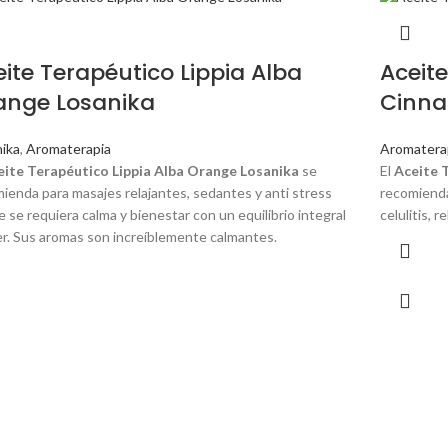
ite Terapéutico Lippia Alba
Aceit
ange Losanika
Cinna
ika
,
Aromaterapia
Aromatera
eite Terapéutico Lippia Alba Orange Losanika
se
El
Aceite 
ienda para masajes relajantes, sedantes y anti stress
recomienda
 se requiera calma y bienestar con un equilibrio integral
celulitis, 
er. Sus aromas son increíblemente calmantes.