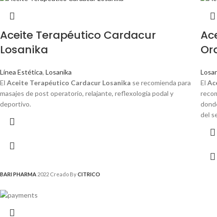
Aceite Terapéutico Cardacur
Ace
Losanika
Or
Línea Estética
,
Losanika
Losan
El
Aceite Terapéutico Cardacur Losanika
se recomienda para
El
Ac
masajes de post operatorio, relajante, reflexología podal y
recom
deportivo.
donde
del s
BARI PHARMA
2022 Creado By
CITRICO