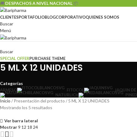
🚚
DESPACHOS A NIVEL NACIONAL
📦
CLIENTES
PORTAFOLIO
BLOG
CORPORATIVO
QUIENES SOMOS
Buscar
Menú
Sistemas
Buscar
SPECIAL OFFER
PURCHASE THEME
5 ML X 12 UNIDADES
Categorías
ARMESO
FITOCOL
JAQUIN DE
NATURLICH
PINE
Inicio
Presentación del producto
5 ML X 12 UNIDADES
Mostrando los 5 resultados
Ver barra lateral
Mostrar
9
12
18
24