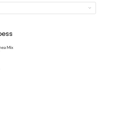
bess
nea Mix