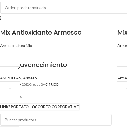
Mix Antioxidante Armesso
Mix
Armeso
,
Línea Mix
Arme
Mix rejuvenecimiento
Mi
AMPOLLAS
,
Armeso
Arme
BARI PHARMA
2022 Creado By
CITRICO
LINKS
PORTAFOLIO
CORREO CORPORATIVO