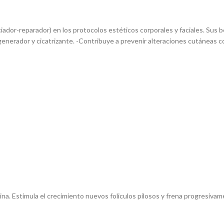
or-reparador) en los protocolos estéticos corporales y faciales. Sus be
nerador y cicatrizante. -Contribuye a prevenir alteraciones cutáneas com
na. Estimula el crecimiento nuevos foliculos pilosos y frena progresivame