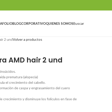
Buscar
AFOLIO
BLOG
CORPORATIVO
QUIENES SOMOS
ir 2 und
Volver a productos
ra AMD hair 2 und
inoácidos.
aída prematura (alopecia)
ula el crecimiento del cabello.
 formación de caspa y engrasamiento del cuero
e crecimiento y disminuye los folículos en fase de