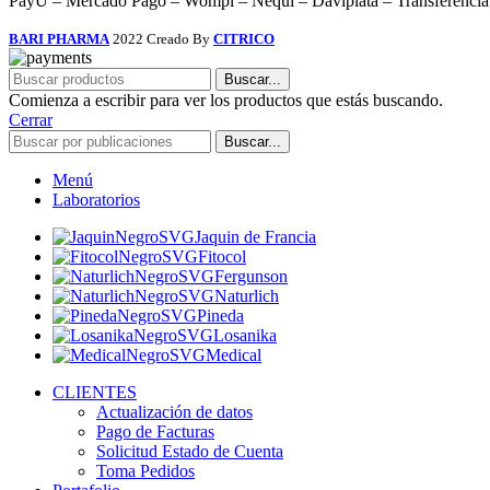
PayU – Mercado Pago – Wompi – Nequi – Daviplata – Transferencia 
BARI PHARMA
2022 Creado By
CITRICO
Buscar...
Comienza a escribir para ver los productos que estás buscando.
Cerrar
Buscar...
Menú
Laboratorios
Jaquin de Francia
Fitocol
Fergunson
Naturlich
Pineda
Losanika
Medical
CLIENTES
Actualización de datos
Pago de Facturas
Solicitud Estado de Cuenta
Toma Pedidos