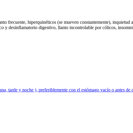
 llanto frecuente, hiperquinéticos (se mueven constantemente), inquiet
 y desinﬂamatorio digestivo, llanto incontrolable por cólicos, insomnio i
ñana, tarde y noche ), preferiblemente con el estómago vacío o antes de