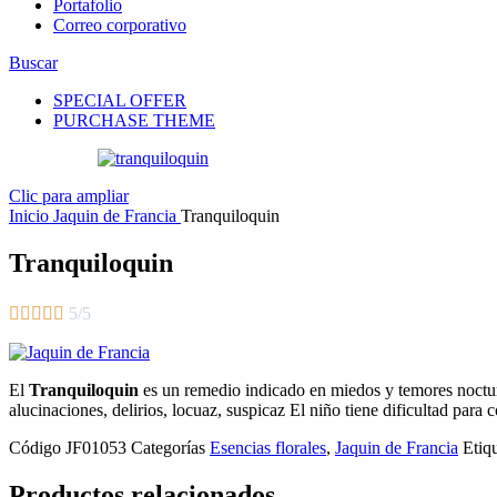
Portafolio
Correo corporativo
Buscar
SPECIAL OFFER
PURCHASE THEME
Clic para ampliar
Inicio
Jaquin de Francia
Tranquiloquin
Tranquiloquin





5/5
El
Tranquiloquin
es un remedio indicado en miedos y temores nocturno
alucinaciones, delirios, locuaz, suspicaz El niño tiene dificultad para
Código
JF01053
Categorías
Esencias florales
,
Jaquin de Francia
Etiq
Productos relacionados