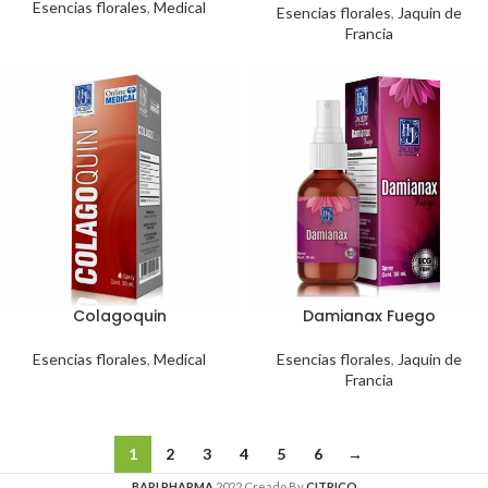
Esencias florales
,
Medical
Esencias florales
,
Jaquin de
Francia
Colagoquin
Damianax Fuego
Esencias florales
,
Medical
Esencias florales
,
Jaquin de
Francia
1
2
3
4
5
6
→
BARI PHARMA
2022 Creado By
CITRICO