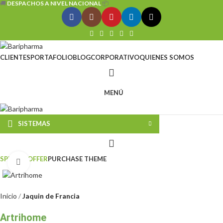
🚚
DESPACHOS A NIVEL NACIONAL
📦
CLIENTES
PORTAFOLIO
BLOG
CORPORATIVO
QUIENES SOMOS
MENÚ
SISTEMAS
SPECIAL OFFER
PURCHASE THEME
Clic para ampliar
Inicio
Jaquin de Francia
Artrihome