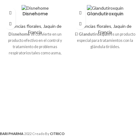
Disnehome
Glandutiroxquin
Esencias florales
,
Jaquin de
Esencias florales
,
Jaquin de
Francia
Francia
Disnehome
se convierte en un
El
Glandutiroxquin
es un producto
producto efectivo en el control y
especial para tratamientos con la
tratamiento de problemas
glándula tiróides.
respiratorios tales como asma,
sibilancias en el pecho, ahogo y
asfixia, dificultades respiratorias,
E.P.O.C., enfisema pulmonar, ya
que actúa como desinflamante de
los bronquios y descongestiona las
vías respiratorias bajas. La Lobelia y
la Ipecauanha actúan
disminuyendo la reactividad
alérgica, otro causante de crisis en
personas con asma.
BARI PHARMA
2022 Creado By
CITRICO