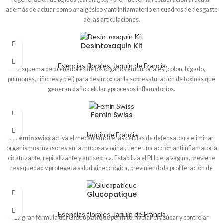
además de actuar como analgésico y antiinflamatorio en cuadros de desgaste
de las articulaciones.
Desintoxaquin Kit
Esencias florales
,
Jaquin de Francia
Esquema de drenadores de los órganos emuntoriales (colon, hígado,
pulmones, riñones y piel) para desintoxicar la sobresaturación de toxinas que
generan daño celular y procesos inflamatorios.
Femin Swiss
Jaquin de Francia
El
Femin swiss
activa el mecanismo de las células de defensa para eliminar
organismos invasores en la mucosa vaginal, tiene una acción antiinflamatoria
cicatrizante, repitalizante y antiséptica. Estabiliza el PH de la vagina, previene
resequedad y protege la salud ginecológica, previniendo la proliferación de
hongos y bacterias.
Glucopatique
Esencias florales
,
Jaquin de Francia
La gran fórmula del
Glucopatique
permite nivelar el azúcar y controlar