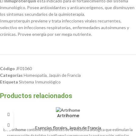
El
Inmuproterquin
está indicado para el fortalecimiento del sistema
inmunológico. Posee antioxidantes y anticancerígenos, que disminuyen
los síntomas secundarios de la quimioterapia.
Inmuproterquin previene y trata infecciones virales recurrentes,
selectivo en infecciones respiratorias, enfermedades autoinmunes y
crónicas. Provee energía por ser mega nutriente.
Código
JF01060
Categorías
Homeopatía
,
Jaquin de Francia
Etiqueta
Sistema Inmunológico
Productos relacionados
Artrihome
Esencias florales
,
Jaquin de Francia
El
Artrihome
contiene componentes de la medicina biológica que estimulan la
regeneración de tejidos (cartílagos) y promueven la restauración articular