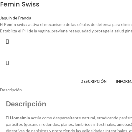
Femin Swiss
Jaquin de Francia
El
Femin swiss
activa el mecanismo de las células de defensa para elimina
Estabiliza el PH de la vagina, previene resequedad y protege la salud gin
DESCRIPCIÓN
INFORM
Descripción
Descripción
El
Homelmin
actúa como desparasitante natural, erradicando parásito
parásitos (gusanos redondos, planos, lombrices intestinales, amebas
digestivas de parásitos y protegiendo las vellosidades intestinales, e