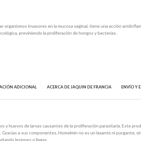
r organismos invasores en la mucosa vaginal, tiene una acción antiinflamat
ecológica, previniendo la proliferación de hongos y bacterias.
ACIÓN ADICIONAL
ACERCA DE JAQUIN DE FRANCIA
ENVÍO Y 
s y huevos de larvas causantes de la proliferación parasitaria. Este prod
). Gracias a sus componentes, Homelmin no es un laxante ni purgante, sin
vitando lesiones o llagas.