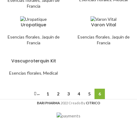
Esencias florales
,
Jaquin de
Francia
Uropatique
Varon Vital
Esencias florales
,
Jaquin de
Esencias florales
,
Jaquin de
Francia
Francia
Vascuproterquin Kit
Esencias florales
,
Medical
←
1
2
3
4
5
6
BARI PHARMA
2022 Creado By
CITRICO