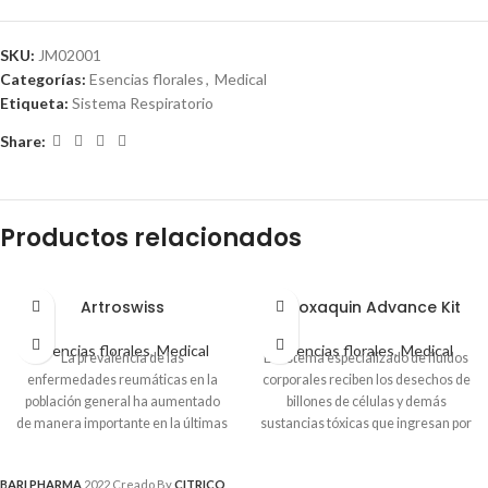
SKU:
JM02001
Categorías:
Esencias florales
,
Medical
Etiqueta:
Sistema Respiratorio
Share:
Productos relacionados
Artroswiss
Detoxaquin Advance Kit
Esencias florales
,
Medical
Esencias florales
,
Medical
La prevalencia de las
El sistema especializado de fluidos
enfermedades reumáticas en la
corporales reciben los desechos de
población general ha aumentado
billones de células y demás
de manera importante en la últimas
sustancias tóxicas que ingresan por
décadas, debido
vía respiratoria, digestiva y
cutánea, los órganos emuntoriales
BARI PHARMA
2022 Creado By
CITRICO