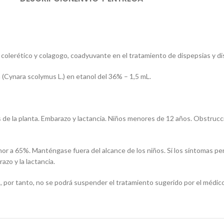
 colerético y colagogo, coadyuvante en el tratamiento de dispepsias y d
(Cynara scolymus L.) en etanol del 36% – 1,5 mL.
de la planta. Embarazo y lactancia. Niños menores de 12 años. Obstrucció
 a 65%. Manténgase fuera del alcance de los niños. Si los síntomas per
azo y la lactancia.
o, por tanto, no se podrá suspender el tratamiento sugerido por el médico