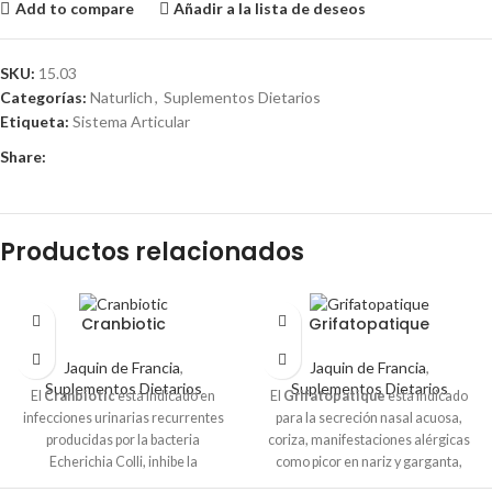
Add to compare
Añadir a la lista de deseos
SKU:
15.03
Categorías:
Naturlich
,
Suplementos Dietarios
Etiqueta:
Sistema Articular
Share:
Productos relacionados
Cranbiotic
Grifatopatique
Jaquin de Francia
,
Jaquin de Francia
,
Suplementos Dietarios
Suplementos Dietarios
El
Cranbiotic
está indicado en
El
Grifatopatique
está indicado
infecciones urinarias recurrentes
para la secreción nasal acuosa,
producidas por la bacteria
coriza, manifestaciones alérgicas
Echerichia Colli, inhibe la
como picor en nariz y garganta,
adherencia de esta bacteria al
lagrimeo, ardor, secreción nasal