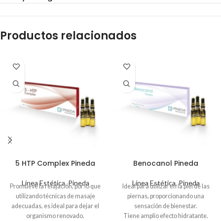
Productos relacionados
5 HTP Complex Pineda
Benocanol Pineda
Línea Estética
,
Pineda
Línea Estética
,
Pineda
Promueve la relajación, por lo que
Ideal para utilizar en la piel de las
utilizando técnicas de masaje
piernas, proporcionando una
adecuadas, es ideal para dejar el
sensación de bienestar.
organismo renovado.
Tiene amplio efecto hidratante.