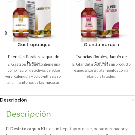
Gastropatique
Glandutiroxquin
Esencias florales
,
Jaquin de
Esencias florales
,
Jaquin de
Francia
Francia
El
Gastropatique
contiene una
El
Glandutiroxquin
es un producto
combinación de activos del Aloe
especial para tratamientos con la
vera, caléndula y colocynthesis son
glándula tiróides.
antiinflamtorios de las mucosas,
desinflama y elimina toxinas de la
boca hasta el ano, ayudando a
Descripción
cicatrizar, regenerar tejidos
lesionados y facilitar la asimilación
de alimentos, esquema de
Descripción
tratamiento en cuadros de
indigestión e intolerancia a
El
Desintoxaquin Kit
es un hepatoprotector, hepatodrenador y
diferentes tipos de alimentos.