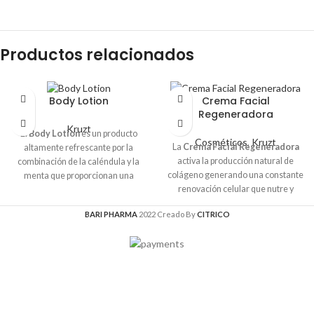
Productos relacionados
Body Lotion
Crema Facial
Regeneradora
Kruzt
El
Body Lotion
es un producto
Cosméticos
,
Kruzt
La
Crema Facial Regeneradora
altamente refrescante por la
activa la producción natural de
combinación de la caléndula y la
colágeno generando una constante
menta que proporcionan una
renovación celular que nutre y
sensación de alivio, frescura,
balancea la humedad y la grasa
bienestar y relajación. Ideal para
BARI PHARMA
2022 Creado By
CITRICO
natural de la piel manteniendo un
personas que practican ejercicio,
rostro de aspecto joven y fresco.
están en tratamientos de
Para uso diario en la mañana y en la
quimioterapia o cumplen
noche.
extenuantes jornadas laborales
que les ocasionan fatiga muscular
o estrés.