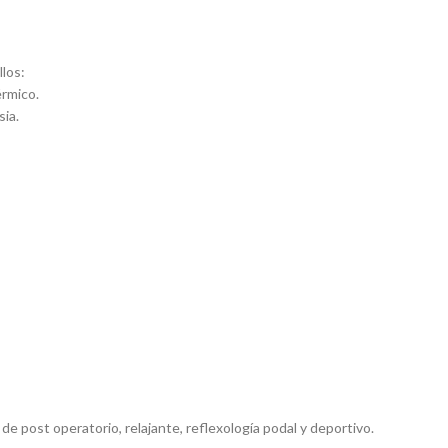
llos:
érmico.
sia.
e post operatorio, relajante, reflexología podal y deportivo.