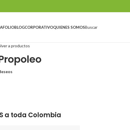
Buscar
AFOLIO
BLOG
CORPORATIVO
QUIENES SOMOS
lver a productos
 Propoleo
 deseos
S a toda Colombia