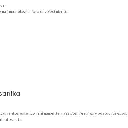
los:
tema inmunológico foto envejecimiento.
sanika
atamientos estético mínimamente invasivos, Peelings y postquirúrgicos. 
ientes , etc.