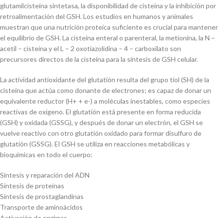
glutamilcisteína sintetasa, la disponibilidad de cisteína y la inhibición por
retroalimentación del GSH. Los estudios en humanos y animales
muestran que una nutrición proteica suficiente es crucial para mantener
el equilibrio de GSH. La cisteína enteral o parenteral, la metionina, la N –
acetil – cisteína y el L – 2 oxotiazolidina – 4 – carboxilato son
precursores directos de la cisteína para la síntesis de GSH celular.
La actividad antioxidante del glutatión resulta del grupo tiol (SH) de la
cisteína que actúa como donante de electrones; es capaz de donar un
equivalente reductor (H+ + e-) a moléculas inestables, como especies
reactivas de oxígeno. El glutatión está presente en forma reducida
(GSH) y oxidada (GSSG), y después de donar un electrón, el GSH se
vuelve reactivo con otro glutatión oxidado para formar disulfuro de
glutatión (GSSG). El GSH se utiliza en reacciones metabólicas y
bioquímicas en todo el cuerpo:
Síntesis y reparación del ADN
Síntesis de proteínas
Síntesis de prostaglandinas
Transporte de aminoácidos
Activación de enzimas