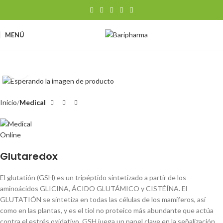
MENÚ
Clic para ampliar
Inicio
Medical
Glutaredox
El glutatión (GSH) es un tripéptido sintetizado a partir de los
aminoácidos GLICINA, ÁCIDO GLUTÁMICO y CISTÉÍNA. El
GLUTATIÓN se sintetiza en todas las células de los mamíferos, así
como en las plantas, y es el tiol no proteico más abundante que actúa
contra el estrés oxidativo. GSH juega un papel clave en la señalización