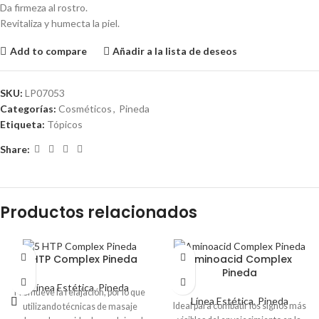
Da firmeza al rostro.
Revitaliza y humecta la piel.
Add to compare
Añadir a la lista de deseos
SKU:
LP07053
Categorías:
Cosméticos
,
Pineda
Etiqueta:
Tópicos
Share:
Productos relacionados
5 HTP Complex Pineda
Aminoacid Complex
Pineda
Línea Estética
,
Pineda
Promueve la relajación, por lo que
Línea Estética
,
Pineda
Ideal para combatir los signos más
utilizando técnicas de masaje