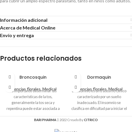
para cubrir un amplio espectro parasitario, tanto en niños como adultos.
Información adicional
Acerca de Medical Online
Envío y entrega
Productos relacionados
Broncosquin
Dormaquin
Esencias florales
,
Medical
Esencias florales
,
Medical
Es importante determinar las
El insomnio es un trastorno clínico
características de la tos,
caracterizado por un sueño
generalmente la tos seca y
inadecuado. El insomnio se
repentina puede estar asociada a
clasifica en dificultad para iniciar el
factores alérgicos, la tos nocturna
sueño (insomnio de conciliación –
BARI PHARMA
2022 Creado By
CITRICO
sin antecedentes virales o
inicial), despertares frecuentes o
infecciosos esta correlacionada al
prolongados (insomnio de