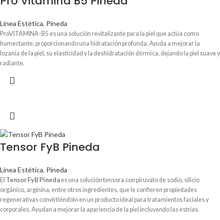
Pro Vitamina B5 Pineda
Línea Estética
,
Pineda
ProVITAMINA-B5 es una solución revitalizante para la piel que actúa como
humectante, proporcionando una hidratación profunda. Ayuda a mejorar la
lozanía de la piel, su elasticidad y la deshidratación dérmica, dejando la piel suave y
radiante.
Tensor FyB Pineda
Línea Estética
,
Pineda
El
Tensor FyB Pineda
es una solución tensora con piruvato de sodio, silicio
orgánico, arginina, entre otros ingredientes, que le confieren propiedades
regenerativas convirtiéndolo en un producto ideal para tratamientos faciales y
corporales. Ayudan a mejorar la apariencia de la piel incluyendo las estrías.
Protege la piel evitando la aparición de arrugas y de sequedad. Así mismo