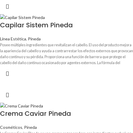
Capilar Sistem Pineda
Línea Estética
,
Pineda
Posee múltiples ingredientes que revitalizan el cabello. El uso del producto mejora
la apariencia del cabello y ayuda a contrarrestar los efectos externos que provocan
daño continuo y su pérdida. Proporciona una función de barrera que protege el
cabello del daño continuo ocasionado por agentes externos. La fórmula del
producto incluye aminoácidos que promueven la hidratación, mejorando de esta
forma el brillo y sedosidad del pelo.
Crema Caviar Pineda
Cosméticos
,
Pineda