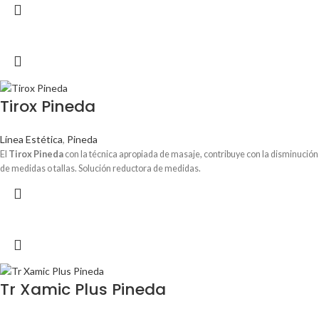
contribuye a que la zona de la piel tratada conserve la elasticidad. Al aplicarse en la
piel, forma una capa fina en la superficie y así se logra que ésta se mantenga
hidratada. Reafirma la flacidez de la piel del rostro, del contorno de la piel del
cuerpo, evitando las líneas de expresión y arrugas causadas por la edad.
Tirox Pineda
Línea Estética
,
Pineda
El
Tirox Pineda
con la técnica apropiada de masaje, contribuye con la disminución
de medidas o tallas. Solución reductora de medidas.
Tr Xamic Plus Pineda