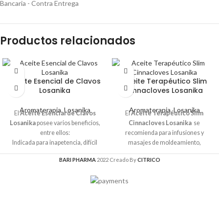
Bancaria - Contra Entrega
Productos relacionados
Aceite Esencial de Clavos
Aceite Terapéutico Slim
Losanika
Cinnacloves Losanika
Aromaterapia
,
Losanika
Aromaterapia
,
Losanika
El
Aceite Esencial de Clavos
El
Aceite Terapéutico Slim
Losanika
posee varios beneficios,
Cinnacloves Losanika
se
entre ellos:
recomienda para infusiones y
Indicada para inapetencia, difícil
masajes de moldeamiento,
digestión.
celulitis, relajante, reflexología
BARI PHARMA
2022 Creado By
CITRICO
Cicatrizante y desinfectante en
podal y deportivo.
heridas.
Alivia dolores, antimicrobiano en la
piel y en las mucosas.