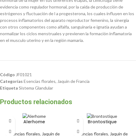
hormonal de la mujer en sus diferentes etapas, la cimicifuga tiene
evidencia como regulador hormonal, por la caída de producción de
estrógenos y fluctuación de l a progesterona, los cuales influyen en los
procesos inflamatorios del aparato reproductor femenino, la sinergia
con otros componentes como alfalfa, sanguinaria e ignatia ayudan a
normalizar los ciclos menstruales y previenen la formación inflamatoria
en el musculo uterino y en la región mamaria.
Código
JF01021
Categorías
Esencias florales
,
Jaquin de Francia
Etiqueta
Sistema Glandular
Productos relacionados
Alerhome
Brontostique
Esencias florales
,
Jaquin de
Esencias florales
,
Jaquin de