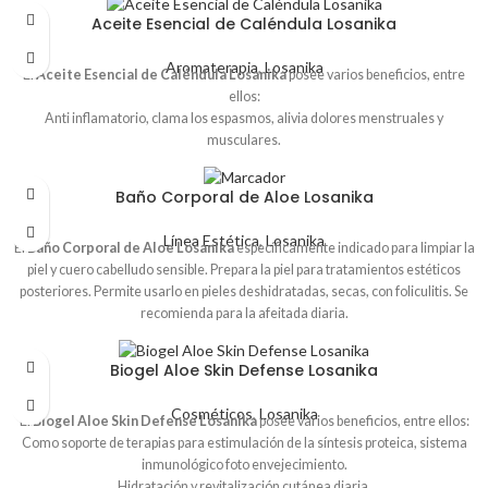
Aceite Esencial de Caléndula Losanika
Aromaterapia
,
Losanika
El
Aceite Esencial de Caléndula Losanika
posee varios beneficios, entre
ellos:
Anti inflamatorio, clama los espasmos, alivia dolores menstruales y
musculares.
Promueve la cicatrización de heridas, lesiones de acné y quemaduras.
Estimula la síntesis de colágeno, es humectante y suavizante de la piel.
Baño Corporal de Aloe Losanika
Línea Estética
,
Losanika
El
Baño Corporal de Aloe Losanika
específicamente indicado para limpiar la
piel y cuero cabelludo sensible. Prepara la piel para tratamientos estéticos
posteriores. Permite usarlo en pieles deshidratadas, secas, con foliculitis. Se
recomienda para la afeitada diaria.
Biogel Aloe Skin Defense Losanika
Cosméticos
,
Losanika
El
Biogel Aloe Skin Defense Losanika
posee varios beneficios, entre ellos:
Como soporte de terapias para estimulación de la síntesis proteica, sistema
inmunológico foto envejecimiento.
Hidratación y revitalización cutánea diaria.