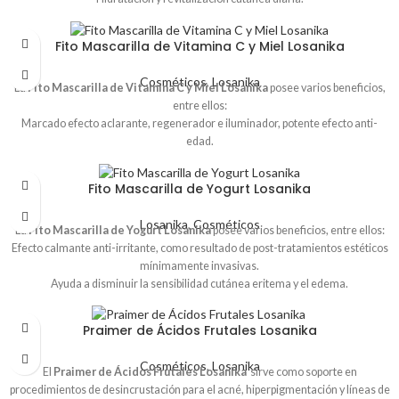
Indicada en piel normal a grasa.
Fito Mascarilla de Vitamina C y Miel Losanika
Cosméticos
,
Losanika
La
Fito Mascarilla de Vitamina C y Miel Losanika
posee varios beneficios,
entre ellos:
Marcado efecto aclarante, regenerador e iluminador, potente efecto anti-
edad.
Previene el foto envejecimiento Cutáneo y evita la oxidación cutánea.
Recupera elasticidad y firmeza.
Fito Mascarilla de Yogurt Losanika
Losanika
,
Cosméticos
La
Fito Mascarilla de Yogurt Losanika
posee varios beneficios, entre ellos:
Efecto calmante anti-irritante, como resultado de post-tratamientos estéticos
mínimamente invasivas.
Ayuda a disminuir la sensibilidad cutánea eritema y el edema.
En los tratamientos anti- edad, aporta vitalidad a las células epidérmicas
Praimer de Ácidos Frutales Losanika
Cosméticos
,
Losanika
El
Praimer de Ácidos Frutales Losanika
sirve como soporte en
procedimientos de desincrustación para el acné, hiperpigmentación y líneas de