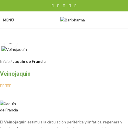
MENÚ
Clic para ampliar
Inicio
Jaquin de Francia
Veinojaquin





El
Veinojaquin
estimula la circulación periférica y linfática, regenera y