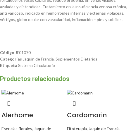
fortalece los vasos capilares, reduce el edema, en venas visibles,
azuladas y distendidas. Tratamiento en la insuficiencia venosa crónica,
anti varicoso, indicado en hemorroides internas y externas violáceas,
vértigos, globo ocular con vascularidad, inflamación – pies y tobillos.
Código
JF01070
Categorías
Jaquin de Francia
,
Suplementos Dietarios
Etiqueta
Sistema Circulatorio
Productos relacionados
Alerhome
Cardomarin
Esencias florales
,
Jaquin de
Fitoterapia
,
Jaquin de Francia