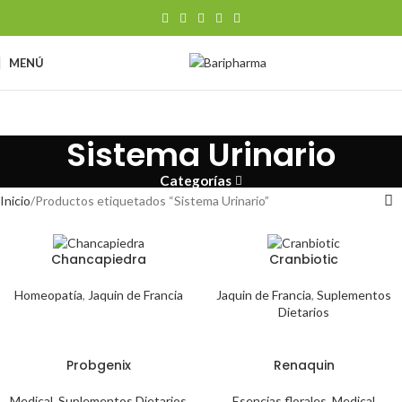
MENÚ
Sistema Urinario
Categorías
Inicio
Productos etiquetados “Sistema Urinario”
Chancapiedra
Cranbiotic
Homeopatía
,
Jaquin de Francia
Jaquin de Francia
,
Suplementos
Dietarios
Probgenix
Renaquin
Medical
,
Suplementos Dietarios
Esencias florales
,
Medical