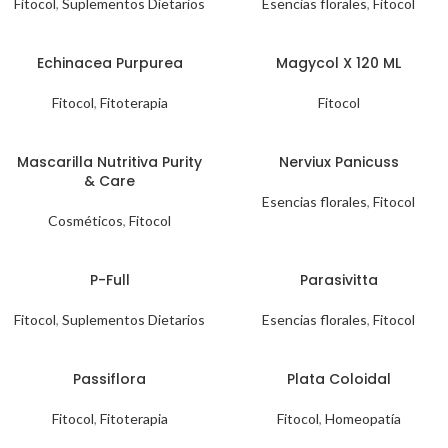
Fitocol
,
Suplementos Dietarios
Esencias florales
,
Fitocol
Echinacea Purpurea
Magycol X 120 ML
Fitocol
,
Fitoterapia
Fitocol
Mascarilla Nutritiva Purity
Nerviux Panicuss
& Care
Esencias florales
,
Fitocol
Cosméticos
,
Fitocol
P-Full
Parasivitta
Fitocol
,
Suplementos Dietarios
Esencias florales
,
Fitocol
Passiflora
Plata Coloidal
Fitocol
,
Fitoterapia
Fitocol
,
Homeopatía