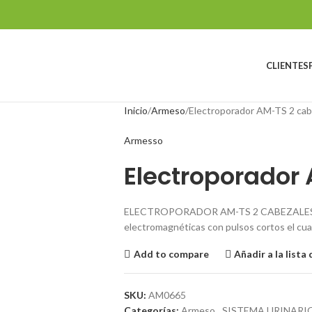
CLIENTES
Inicio
Armeso
Electroporador AM-TS 2 cab
Armesso
Electroporador
ELECTROPORADOR AM-TS 2 CABEZALESEl e
electromagnéticas con pulsos cortos el cual
Add to compare
Añadir a la lista
SKU:
AM0665
Categorías:
Armeso
,
SISTEMA URINARI