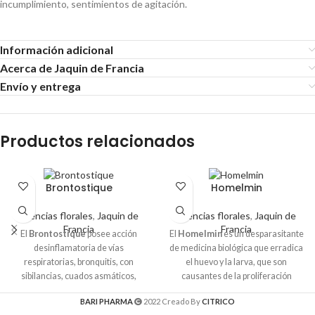
incumplimiento, sentimientos de agitación.
Información adicional
Acerca de Jaquin de Francia
Envío y entrega
Productos relacionados
Brontostique
Homelmin
Esencias florales
,
Jaquin de
Esencias florales
,
Jaquin de
Francia
Francia
El
Brontostique
posee acción
El
Homelmin
es un desparasitante
desinflamatoria de vías
de medicina biológica que erradica
respiratorias, bronquitis, con
el huevo y la larva, que son
sibilancias, cuados asmáticos,
causantes de la proliferación
resfriados repetidos, dolor en la
parasitaria, cortar el ciclo evolutivo
BARI PHARMA
2022 Creado By
CITRICO
tráquea al toser, disfonía
del parasito previene la sobre