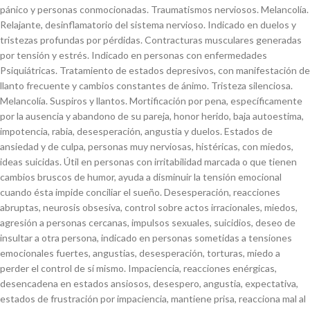
pánico y personas conmocionadas. Traumatismos nerviosos. Melancolía.
Relajante, desinflamatorio del sistema nervioso. Indicado en duelos y
tristezas profundas por pérdidas. Contracturas musculares generadas
por tensión y estrés. Indicado en personas con enfermedades
Psiquiátricas. Tratamiento de estados depresivos, con manifestación de
llanto frecuente y cambios constantes de ánimo. Tristeza silenciosa.
Melancolía. Suspiros y llantos. Mortificación por pena, específicamente
por la ausencia y abandono de su pareja, honor herido, baja autoestima,
impotencia, rabia, desesperación, angustia y duelos. Estados de
ansiedad y de culpa, personas muy nerviosas, histéricas, con miedos,
ideas suicidas. Útil en personas con irritabilidad marcada o que tienen
cambios bruscos de humor, ayuda a disminuir la tensión emocional
cuando ésta impide conciliar el sueño. Desesperación, reacciones
abruptas, neurosis obsesiva, control sobre actos irracionales, miedos,
agresión a personas cercanas, impulsos sexuales, suicidios, deseo de
insultar a otra persona, indicado en personas sometidas a tensiones
emocionales fuertes, angustias, desesperación, torturas, miedo a
perder el control de sí mismo. Impaciencia, reacciones enérgicas,
desencadena en estados ansiosos, desespero, angustia, expectativa,
estados de frustración por impaciencia, mantiene prisa, reacciona mal al