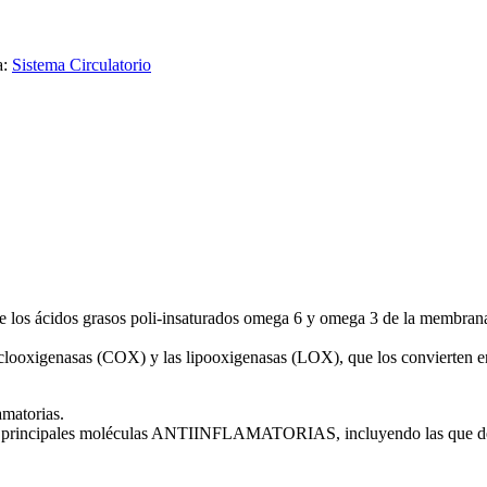
a:
Sistema Circulatorio
r de los ácidos grasos poli-insaturados omega 6 y omega 3 de la membra
iclooxigenasas (COX) y las lipooxigenasas (LOX), que los convierten en
amatorias.
s principales moléculas ANTIINFLAMATORIAS, incluyendo las que