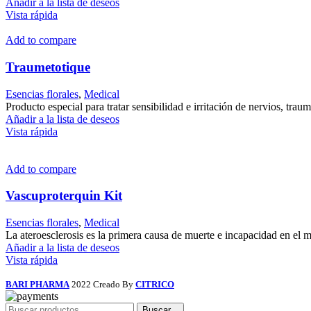
Añadir a la lista de deseos
Vista rápida
Add to compare
Traumetotique
Esencias florales
,
Medical
Producto especial para tratar sensibilidad e irritación de nervios, traum
Añadir a la lista de deseos
Vista rápida
Add to compare
Vascuproterquin Kit
Esencias florales
,
Medical
La ateroesclerosis es la primera causa de muerte e incapacidad en el 
Añadir a la lista de deseos
Vista rápida
BARI PHARMA
2022 Creado By
CITRICO
Buscar...