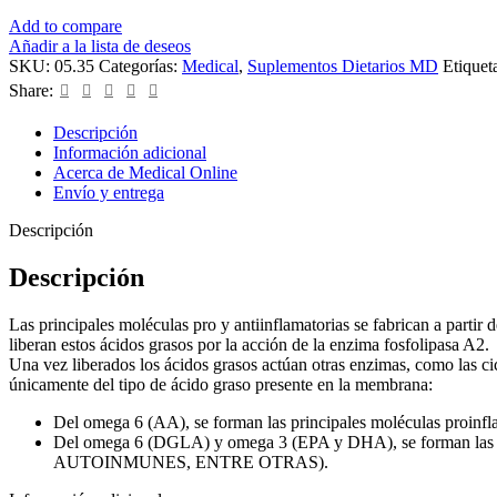
Add to compare
Añadir a la lista de deseos
SKU:
05.35
Categorías:
Medical
,
Suplementos Dietarios MD
Etiquet
Share:
Descripción
Información adicional
Acerca de Medical Online
Envío y entrega
Descripción
Descripción
Las principales moléculas pro y antiinflamatorias se fabrican a parti
liberan estos ácidos grasos por la acción de la enzima fosfolipasa A2.
Una vez liberados los ácidos grasos actúan otras enzimas, como las c
únicamente del tipo de ácido graso presente en la membrana:
Del omega 6 (AA), se forman las principales moléculas proinfl
Del omega 6 (DGLA) y omega 3 (EPA y DHA), se forman la
AUTOINMUNES, ENTRE OTRAS).